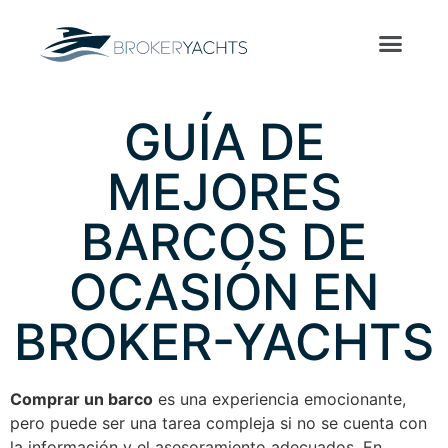
GUÍA DE
MEJORES
BARCOS DE
OCASIÓN EN
BROKER-YACHTS
Comprar un barco
es una experiencia emocionante,
pero puede ser una tarea compleja si no se cuenta con
la información y el asesoramiento adecuados. En